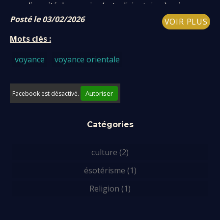
une diversité de mancies (arts divinatoires) qui
s’appuient sur des objets du quotidien...
Posté le 03/02/2026
VOIR PLUS
Mots clés :
voyance
voyance orientale
Autoriser
Facebook est désactivé.
Catégories
culture (2)
ésotérisme (1)
Religion (1)