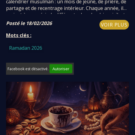
calendrier musulman : un mois de jeûne, de prière, de
partage et de recentrage intérieur. Chaque année, il
revient à une période différente du calendrier civil, et
son début peut susciter des questions
Posté le 18/02/2026
VOIR PLUS
Mots clés :
Ramadan 2026
Autoriser
Facebook est désactivé.